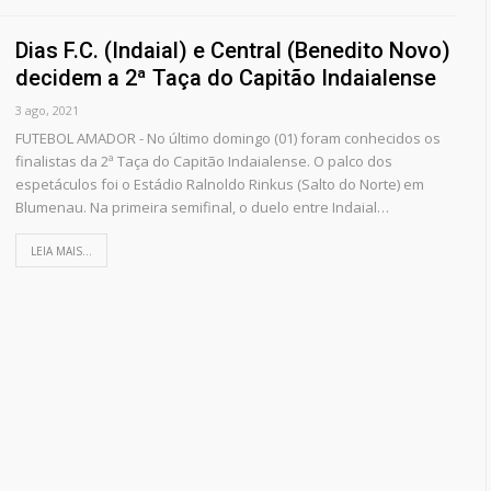
Dias F.C. (Indaial) e Central (Benedito Novo)
decidem a 2ª Taça do Capitão Indaialense
3 ago, 2021
FUTEBOL AMADOR - No último domingo (01) foram conhecidos os
finalistas da 2ª Taça do Capitão Indaialense. O palco dos
espetáculos foi o Estádio Ralnoldo Rinkus (Salto do Norte) em
Blumenau. Na primeira semifinal, o duelo entre Indaial…
LEIA MAIS...