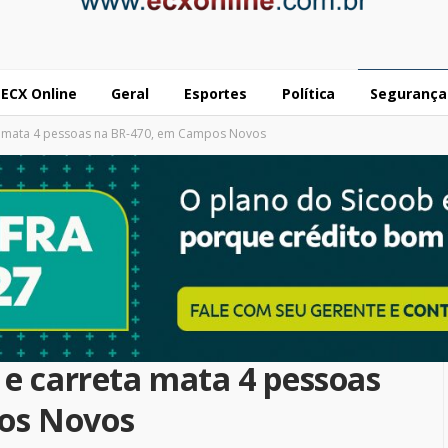
ECX Online
Geral
Esportes
Política
Segurança
ta mata 4 pessoas na BR-470, em Campos Novos
 e carreta mata 4 pessoas
os Novos