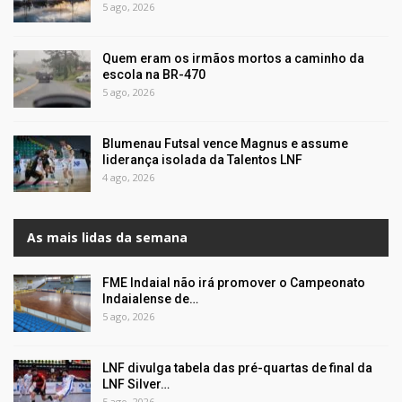
5 ago, 2026
Quem eram os irmãos mortos a caminho da
escola na BR-470
5 ago, 2026
Blumenau Futsal vence Magnus e assume
liderança isolada da Talentos LNF
4 ago, 2026
As mais lidas da semana
FME Indaial não irá promover o Campeonato
Indaialense de…
5 ago, 2026
LNF divulga tabela das pré-quartas de final da
LNF Silver…
5 ago, 2026