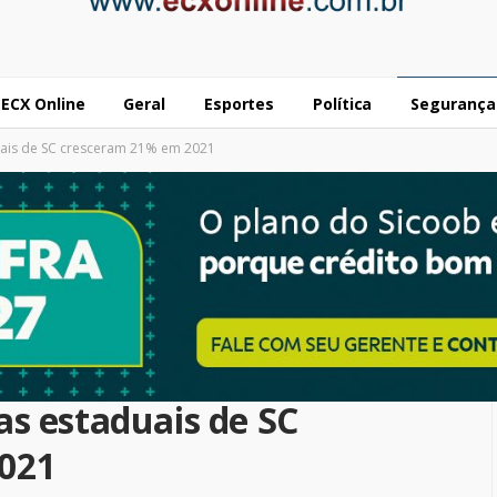
ECX Online
Geral
Esportes
Política
Segurança
uais de SC cresceram 21% em 2021
as estaduais de SC
021