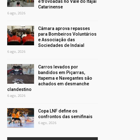
e trovoadas no Vale do Itajaí
Catarinense
6 ago, 2026
Câmara aprova repasses
para Bombeiros Voluntários
e Associação das
Sociedades de Indaial
6 ago, 2026
Carros levados por
bandidos em Piçarras,
Itapema e Navegantes são
achados em desmanche
clandestino
6 ago, 2026
Copa LNF define os
confrontos das semifinais
6 ago, 2026