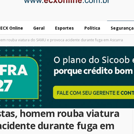
ECX Online
Geral
Esportes
Política
Segurança
mem rouba viatura do SAMU e provoca acidente durante fuga em Ascurra
istas, homem rouba viatura
acidente durante fuga em