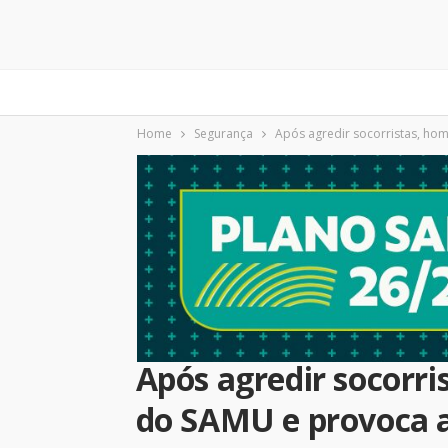
Home
Segurança
Após agredir socorristas, ho
Após agredir socorr
do SAMU e provoca 