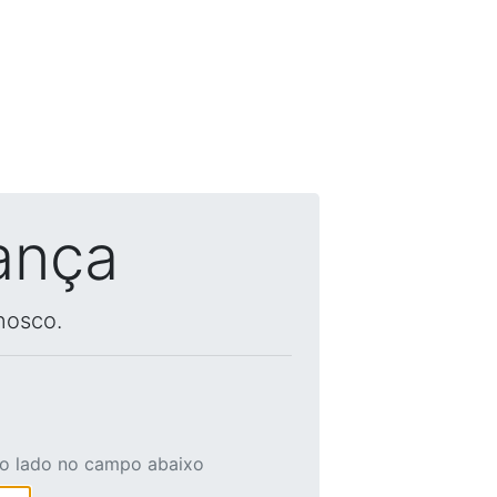
ança
nosco.
ao lado no campo abaixo