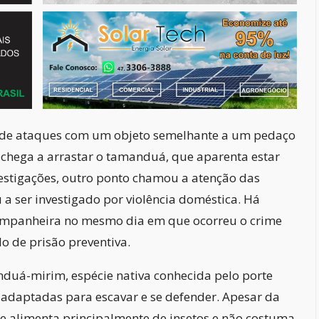
de ataques com um objeto semelhante a um pedaço
 chega a arrastar o tamanduá, que aparenta estar
estigações, outro ponto chamou a atenção das
 ser investigado por violência doméstica. Há
companheira no mesmo dia em que ocorreu o crime
o de prisão preventiva.
duá-mirim, espécie nativa conhecida pelo porte
 adaptadas para escavar e se defender. Apesar da
se alimenta principalmente de insetos e não costuma