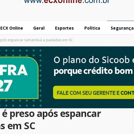
ECX Online
Geral
Esportes
Política
Segurança
após espancar tamanduá a pauladas em SC
é preso após espancar
s em SC