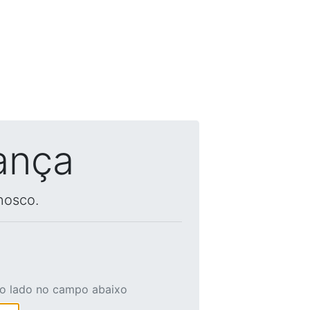
ança
nosco.
ao lado no campo abaixo