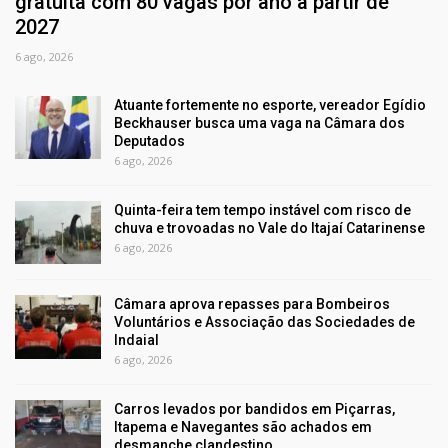
gratuita com 80 vagas por ano a partir de
2027
6 ago, 2026
Atuante fortemente no esporte, vereador Egídio
Beckhauser busca uma vaga na Câmara dos
Deputados
6 ago, 2026
Quinta-feira tem tempo instável com risco de
chuva e trovoadas no Vale do Itajaí Catarinense
6 ago, 2026
Câmara aprova repasses para Bombeiros
Voluntários e Associação das Sociedades de
Indaial
6 ago, 2026
Carros levados por bandidos em Piçarras,
Itapema e Navegantes são achados em
desmanche clandestino