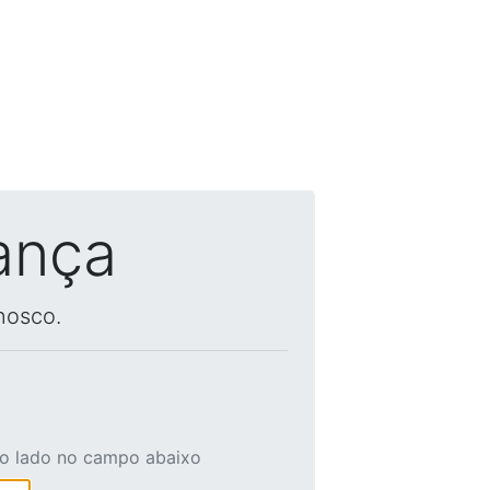
ança
nosco.
ao lado no campo abaixo