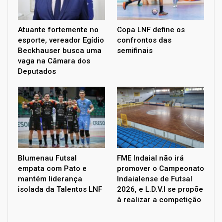
Atuante fortemente no
Copa LNF define os
esporte, vereador Egídio
confrontos das
Beckhauser busca uma
semifinais
vaga na Câmara dos
Deputados
Blumenau Futsal
FME Indaial não irá
empata com Pato e
promover o Campeonato
mantém liderança
Indaialense de Futsal
isolada da Talentos LNF
2026, e L.D.V.I se propõe
à realizar a competição