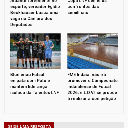
Atuante fortemente no
Copa LNF define os
esporte, vereador Egídio
confrontos das
Beckhauser busca uma
semifinais
vaga na Câmara dos
Deputados
Blumenau Futsal
FME Indaial não irá
empata com Pato e
promover o Campeonato
mantém liderança
Indaialense de Futsal
isolada da Talentos LNF
2026, e L.D.V.I se propõe
à realizar a competição
DEIXE UMA RESPOSTA