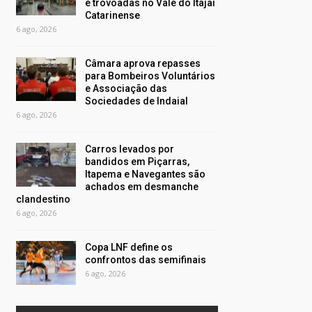
e trovoadas no Vale do Itajaí
Catarinense
6 ago, 2026
Câmara aprova repasses
para Bombeiros Voluntários
e Associação das
Sociedades de Indaial
6 ago, 2026
Carros levados por
bandidos em Piçarras,
Itapema e Navegantes são
achados em desmanche
clandestino
6 ago, 2026
Copa LNF define os
confrontos das semifinais
6 ago, 2026