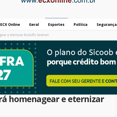
ECX Online
Geral
Esportes
Política
Segurança
ear e eternizar Rodolfo Sestrem
erá homenagear e eternizar