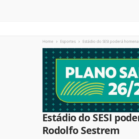
Home
Esportes
Estádio do SESI poderá homenag
Estádio do SESI pod
Rodolfo Sestrem