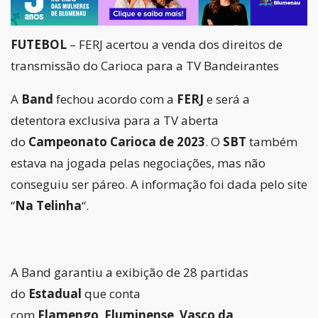
FUTEBOL
– FERJ acertou a venda dos direitos de
transmissão do Carioca para a TV Bandeirantes
A
Band
fechou acordo com a
FERJ
e será a
detentora exclusiva para a TV aberta
do
Campeonato Carioca de 2023
. O
SBT
também
estava na jogada pelas negociações, mas não
conseguiu ser páreo. A informação foi dada pelo site
“
Na Telinha
“.
A Band garantiu a exibição de 28 partidas
do
Estadual
que conta
com
Flamengo
,
Fluminense
,
Vasco da