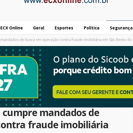
ECX Online
Geral
Esportes
Política
Segurança
mandados de busca em operação contra fraude imobiliária em São Bento do 
e cumpre mandados de
ontra fraude imobiliária