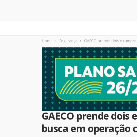
Home
Segurança
GAECO prende dois e cumpre 
GAECO prende dois 
busca em operação c