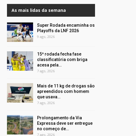
As mais lidas da semana
Super Rodada encaminha os
Playoffs da LNF 2026
9 ago, 2026
15ª rodada fecha fase
classificatória com briga
acesa pela…
7 ago, 2026
Mais de 11 kg de drogas são
apreendidos com homem
que usava…
7 ago, 2026
Prolongamento da Via
Expressa deve ser entregue
no começo de…
7 ago, 2026