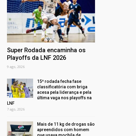
Super Rodada encaminha os
Playoffs da LNF 2026
9 ago, 2026
15ª rodada fecha fase
classificatória com briga
acesa pela liderança e pela
última vaga nos playoffs na
LNF
7 ago, 2026
Mais de 11 kg de drogas são
apreendidos com homem
que usava mochila de