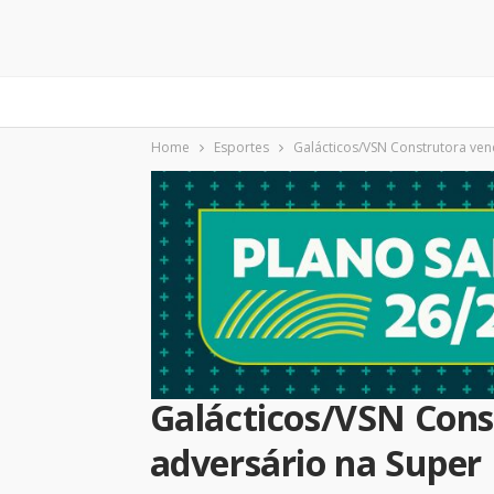
Home
Esportes
Galácticos/VSN Construtora venc
Galácticos/VSN Cons
adversário na Super 