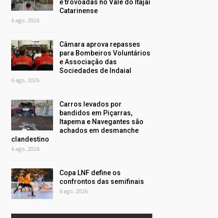
e trovoadas no Vale do Itajaí
Catarinense
6 ago, 2026
Câmara aprova repasses
para Bombeiros Voluntários
e Associação das
Sociedades de Indaial
6 ago, 2026
Carros levados por
bandidos em Piçarras,
Itapema e Navegantes são
achados em desmanche
clandestino
6 ago, 2026
Copa LNF define os
confrontos das semifinais
6 ago, 2026