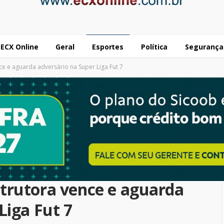
ECX Online
Geral
Esportes
Política
Segurança
e e aguarda adversário na Super Liga Fut 7
trutora vence e aguarda
Liga Fut 7