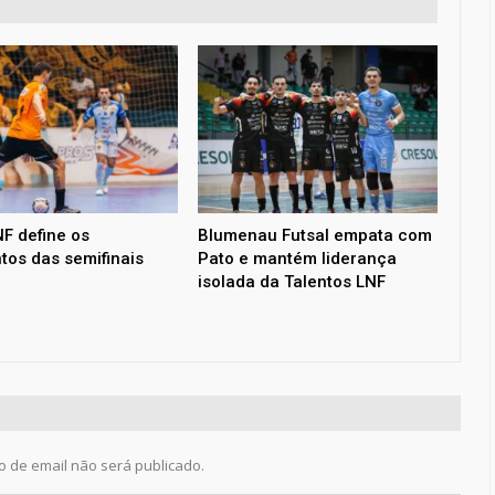
F define os
Blumenau Futsal empata com
tos das semifinais
Pato e mantém liderança
isolada da Talentos LNF
 de email não será publicado.