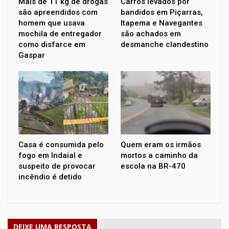
Mais de 11 kg de drogas
Carros levados por
são apreendidos com
bandidos em Piçarras,
homem que usava
Itapema e Navegantes
mochila de entregador
são achados em
como disfarce em
desmanche clandestino
Gaspar
Casa é consumida pelo
Quem eram os irmãos
fogo em Indaial e
mortos a caminho da
suspeito de provocar
escola na BR-470
incêndio é detido
DEIXE UMA RESPOSTA