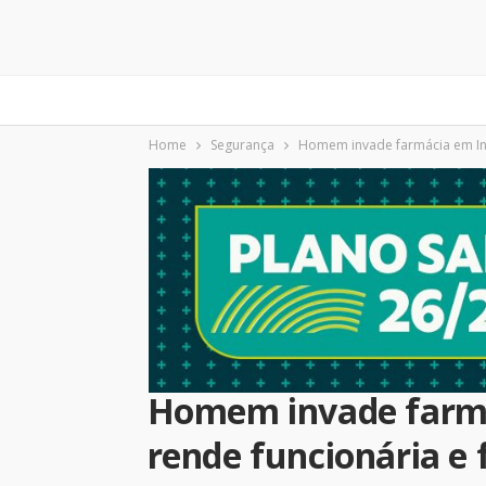
Home
Segurança
Homem invade farmácia em Inda
Homem invade farmá
rende funcionária e 