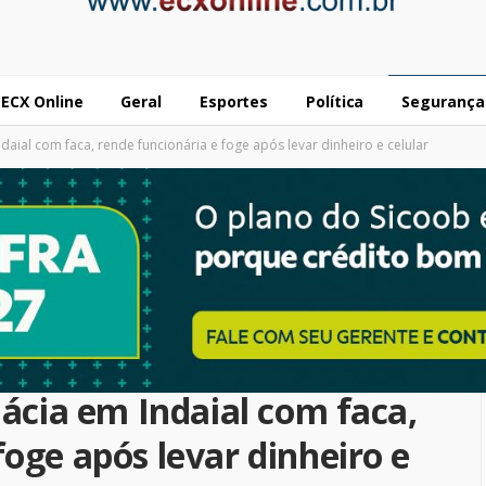
ECX Online
Geral
Esportes
Política
Segurança
ial com faca, rende funcionária e foge após levar dinheiro e celular
cia em Indaial com faca,
foge após levar dinheiro e