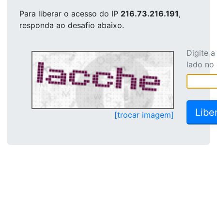
Para liberar o acesso
do IP
216.73.216.191
,
responda ao desafio abaixo.
Digite 
lado no
[trocar imagem]