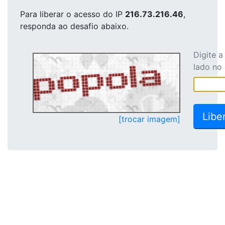
Para liberar o acesso
do IP
216.73.216.46
,
responda ao desafio abaixo.
Digite 
lado no
[trocar imagem]