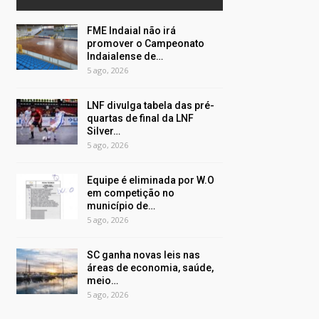
FME Indaial não irá
promover o Campeonato
Indaialense de…
5 ago, 2026
LNF divulga tabela das pré-
quartas de final da LNF
Silver…
5 ago, 2026
Equipe é eliminada por W.O
em competição no
município de…
5 ago, 2026
SC ganha novas leis nas
áreas de economia, saúde,
meio…
5 ago, 2026