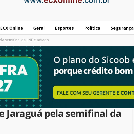
ECX Online
Geral
Esportes
Política
Segurança
ela semifinal da LNF é adiado
 e Jaraguá pela semifinal da