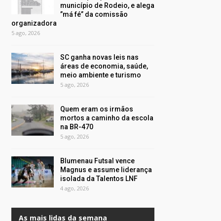
município de Rodeio, e alega
”má fé” da comissão
organizadora
5 ago, 2026
SC ganha novas leis nas
áreas de economia, saúde,
meio ambiente e turismo
5 ago, 2026
Quem eram os irmãos
mortos a caminho da escola
na BR-470
5 ago, 2026
Blumenau Futsal vence
Magnus e assume liderança
isolada da Talentos LNF
4 ago, 2026
As mais lidas da semana