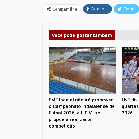
Facebook
Twitter
Compartilhe
você pode gostar também
FME Indaial não irá promover
LNF div
o Campeonato Indaialense de
quartas 
Futsal 2026, e L.D.V.I se
2026
propõe à realizar a
competição