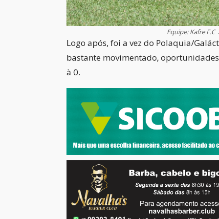
Equipe: Kafre F
Logo após, foi a vez do Polaquia/Galáct
bastante movimentado, oportunidades d
à 0.