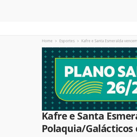
Home
Esportes
Kafre e Santa Esmeralda vencem
Kafre e Santa Esmer
Polaquia/Galácticos