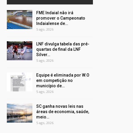
FME Indaial não irá
promover o Campeonato
Indaialense de…
5 ago, 2026
LNF divulga tabela das pré-
quartas de final da LNF
Silver…
5 ago, 2026
Equipe é eliminada por W.O
em competição no
município de…
5 ago, 2026
SC ganha novas leis nas
áreas de economia, saúde,
meio…
5 ago, 2026