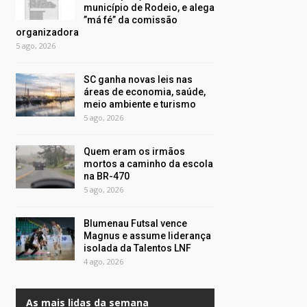
município de Rodeio, e alega
”má fé” da comissão
organizadora
5 ago, 2026
SC ganha novas leis nas
áreas de economia, saúde,
meio ambiente e turismo
5 ago, 2026
Quem eram os irmãos
mortos a caminho da escola
na BR-470
5 ago, 2026
Blumenau Futsal vence
Magnus e assume liderança
isolada da Talentos LNF
4 ago, 2026
As mais lidas da semana