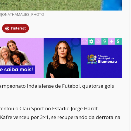
 @JONATHAMAUES_PHOTO
Pinterest
Campeonato Indaialense de Futebol, quatorze gols
rentou o Clau Sport no Estádio Jorge Hardt.
afre venceu por 3×1, se recuperando da derrota na