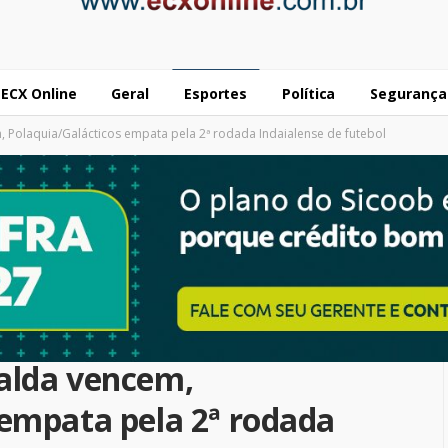
ECX Online
Geral
Esportes
Política
Segurança
, Polaquia/Galácticos empata pela 2ª rodada Indaialense de futebol
alda vencem,
 empata pela 2ª rodada