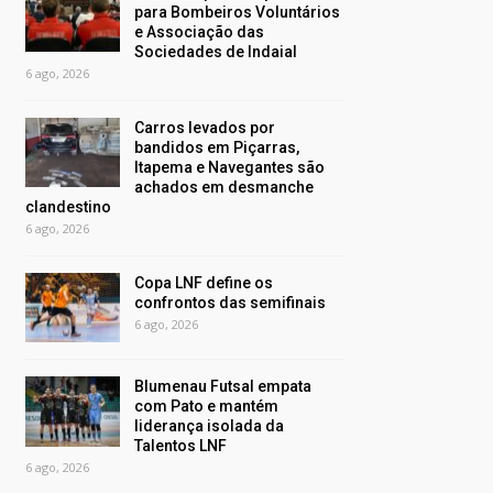
para Bombeiros Voluntários
e Associação das
Sociedades de Indaial
6 ago, 2026
Carros levados por
bandidos em Piçarras,
Itapema e Navegantes são
achados em desmanche
clandestino
6 ago, 2026
Copa LNF define os
confrontos das semifinais
6 ago, 2026
Blumenau Futsal empata
com Pato e mantém
liderança isolada da
Talentos LNF
6 ago, 2026