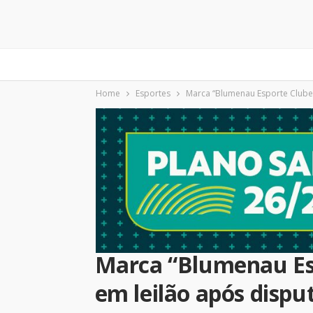
Home
Esportes
Marca “Blumenau Esporte Clube”
Marca “Blumenau Es
em leilão após dispu