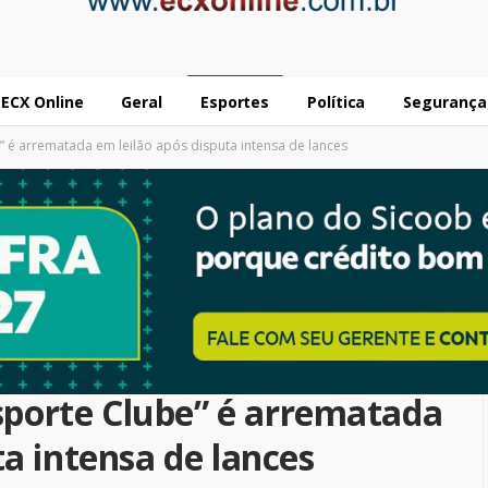
ECX Online
Geral
Esportes
Política
Segurança
 é arrematada em leilão após disputa intensa de lances
porte Clube” é arrematada
ta intensa de lances