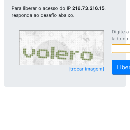
Para liberar o acesso
do IP
216.73.216.15
,
responda ao desafio abaixo.
Digite 
lado no
[trocar imagem]