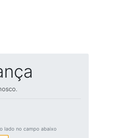
ança
nosco.
ao lado no campo abaixo