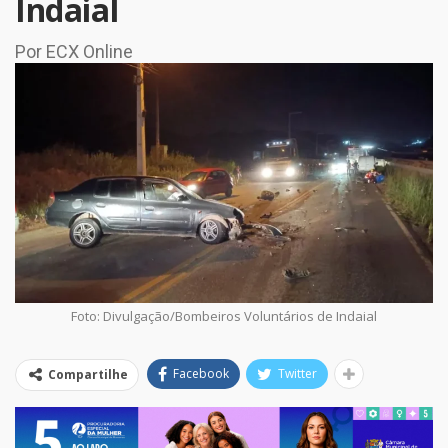
Indaial
Por ECX Online
Foto: Divulgação/Bombeiros Voluntários de Indaial
Facebook
Twitter
Compartilhe