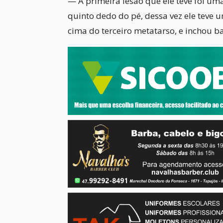
— A primeira lesão que ele teve foi um
quinto dedo do pé, dessa vez ele teve
cima do terceiro metatarso, e inchou b