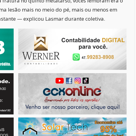
a fratura no quinto metatarso, vocês lembram era o
 uma lesão mais no meio do pé, mais ou menos em
astante — explicou Lasmar durante coletiva.