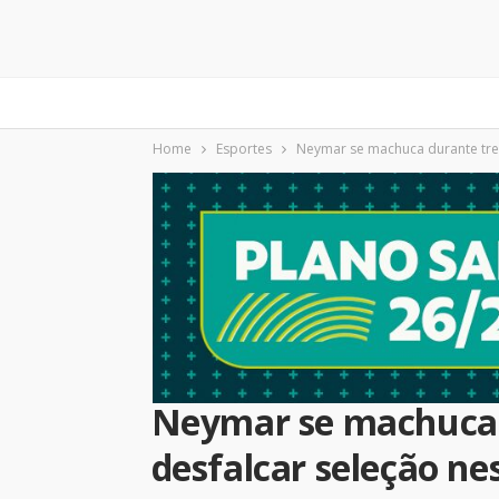
Home
Esportes
Neymar se machuca durante trei
Neymar se machuca 
desfalcar seleção ne