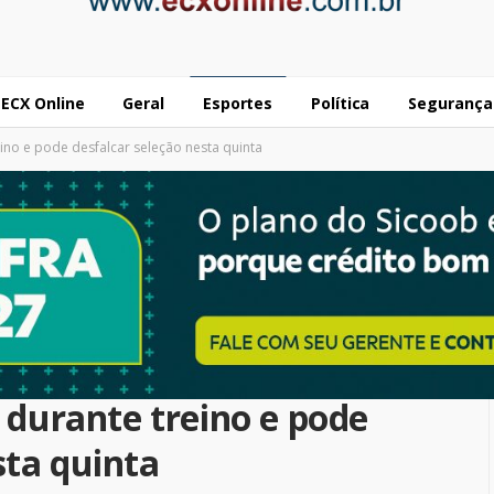
ECX Online
Geral
Esportes
Política
Segurança
no e pode desfalcar seleção nesta quinta
durante treino e pode
sta quinta