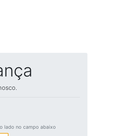
ança
nosco.
ao lado no campo abaixo