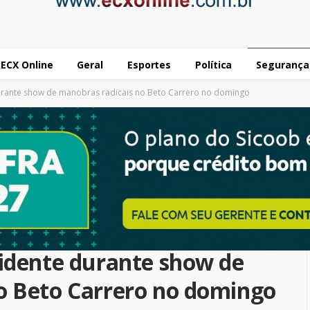
ECX Online
Geral
Esportes
Política
Segurança
urante show de manobras radicais no Beto Carrero no domingo
cidente durante show de
o Beto Carrero no domingo