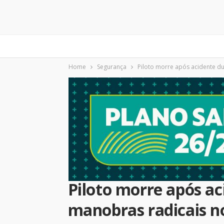
Home
Segurança
Piloto morre após acidente d
Piloto morre após a
manobras radicais n