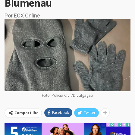
Blumenau
Por ECX Online
Foto: Polícia Civil/Divulgação
Facebook
Twitter
Compartilhe