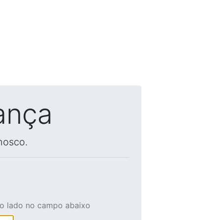
ança
nosco.
ao lado no campo abaixo