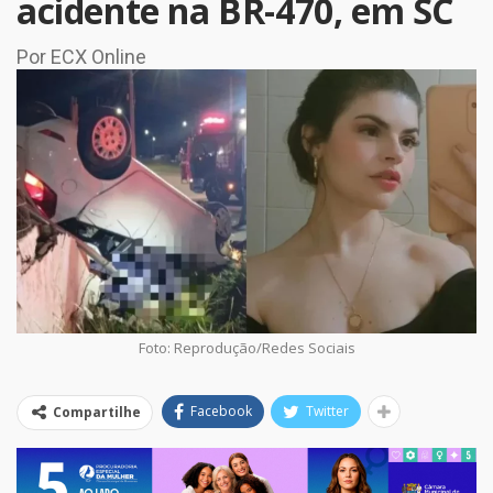
acidente na BR-470, em SC
Por ECX Online
Foto: Reprodução/Redes Sociais
Facebook
Twitter
Compartilhe