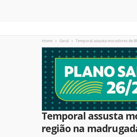
Home
Geral
Temporal assusta moradores de B
Temporal assusta m
região na madrugad