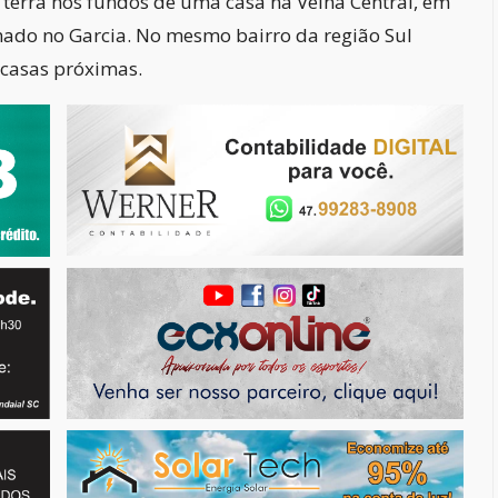
erra nos fundos de uma casa na Velha Central, em
do no Garcia. No mesmo bairro da região Sul
casas próximas.