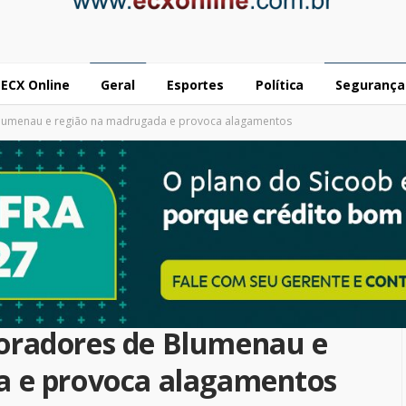
ECX Online
Geral
Esportes
Política
Segurança
lumenau e região na madrugada e provoca alagamentos
oradores de Blumenau e
a e provoca alagamentos