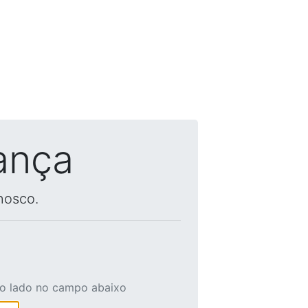
ança
nosco.
ao lado no campo abaixo