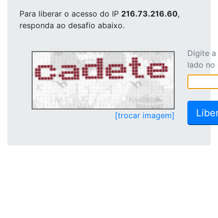
Para liberar o acesso
do IP
216.73.216.60
,
responda ao desafio abaixo.
Digite 
lado no
[trocar imagem]