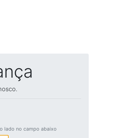
ança
nosco.
ao lado no campo abaixo