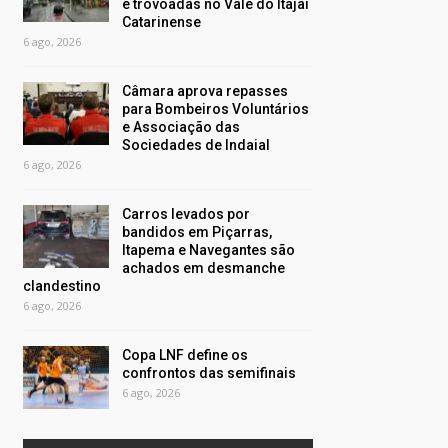
e trovoadas no Vale do Itajaí
Catarinense
6 ago, 2026
Câmara aprova repasses
para Bombeiros Voluntários
e Associação das
Sociedades de Indaial
6 ago, 2026
Carros levados por
bandidos em Piçarras,
Itapema e Navegantes são
achados em desmanche
clandestino
6 ago, 2026
Copa LNF define os
confrontos das semifinais
6 ago, 2026