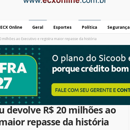
ECX Online
Geral
Esportes
Política
Segurança
milhões ao Executivo e registra maior repasse da história
 devolve R$ 20 milhões ao
 maior repasse da história