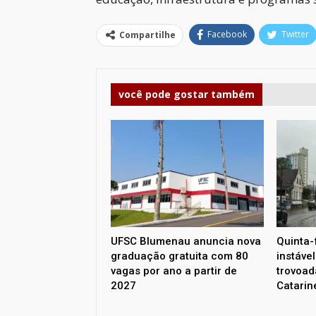
Facebook
Twitter
Compartilhe
você pode gostar também
UFSC Blumenau anuncia nova
Quinta-
graduação gratuita com 80
instáve
vagas por ano a partir de
trovoada
2027
Catarin