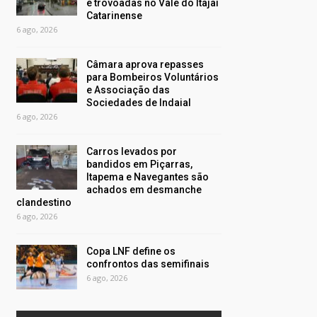
e trovoadas no Vale do Itajaí
Catarinense
6 ago, 2026
Câmara aprova repasses
para Bombeiros Voluntários
e Associação das
Sociedades de Indaial
6 ago, 2026
Carros levados por
bandidos em Piçarras,
Itapema e Navegantes são
achados em desmanche
clandestino
6 ago, 2026
Copa LNF define os
confrontos das semifinais
6 ago, 2026