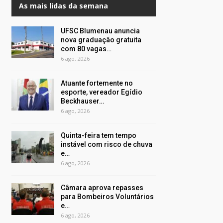
As mais lidas da semana
UFSC Blumenau anuncia
nova graduação gratuita
com 80 vagas…
6 ago, 2026
Atuante fortemente no
esporte, vereador Egídio
Beckhauser…
6 ago, 2026
Quinta-feira tem tempo
instável com risco de chuva
e…
6 ago, 2026
Câmara aprova repasses
para Bombeiros Voluntários
e…
6 ago, 2026