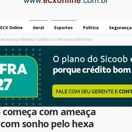
ECX Online
Geral
Esportes
Política
Segurança
 ameaça climática e política e com sonho pelo hexa
6 começa com ameaça
 e com sonho pelo hexa