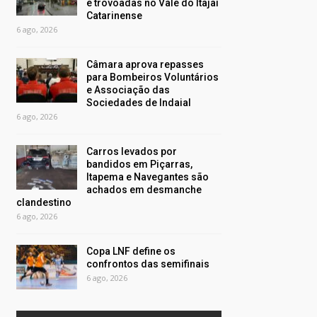
e trovoadas no Vale do Itajaí
Catarinense
6 ago, 2026
Câmara aprova repasses
para Bombeiros Voluntários
e Associação das
Sociedades de Indaial
6 ago, 2026
Carros levados por
bandidos em Piçarras,
Itapema e Navegantes são
achados em desmanche
clandestino
6 ago, 2026
Copa LNF define os
confrontos das semifinais
6 ago, 2026