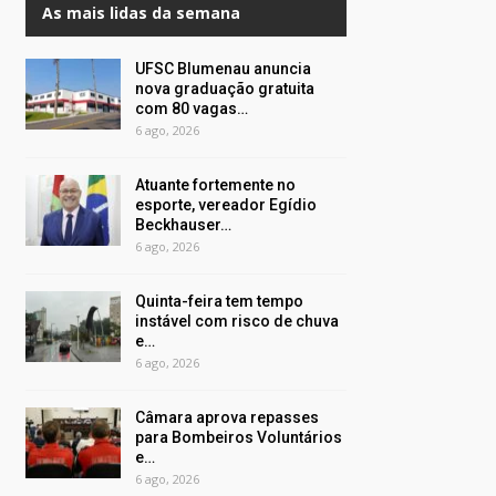
As mais lidas da semana
UFSC Blumenau anuncia
nova graduação gratuita
com 80 vagas…
6 ago, 2026
Atuante fortemente no
esporte, vereador Egídio
Beckhauser…
6 ago, 2026
Quinta-feira tem tempo
instável com risco de chuva
e…
6 ago, 2026
Câmara aprova repasses
para Bombeiros Voluntários
e…
6 ago, 2026