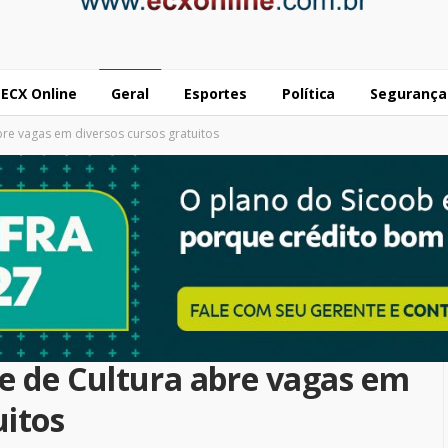
ECX Online
Geral
Esportes
Política
Segurança
bre vagas em diversos cursos gratuitos
e de Cultura abre vagas em
uitos