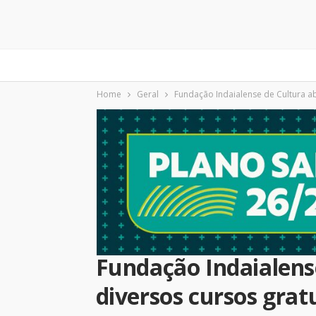
Home
Geral
Fundação Indaialense de Cultura a
Fundação Indaialens
diversos cursos grat