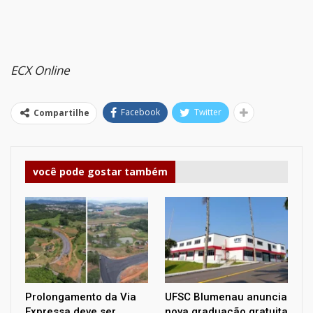
ECX Online
Facebook
Twitter
Compartilhe
você pode gostar também
Prolongamento da Via
UFSC Blumenau anuncia
Expressa deve ser
nova graduação gratuita