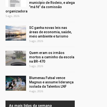
município de Rodeio, e alega
”má fé” da comissão
organizadora
5 ago, 2026
SC ganha novas leis nas
áreas de economia, saúde,
meio ambiente e turismo
5 ago, 2026
Quem eram os irmãos
mortos a caminho da escola
na BR-470
5 ago, 2026
Blumenau Futsal vence
Magnus e assume liderança
isolada da Talentos LNF
4 ago, 2026
As mais lidas da semana