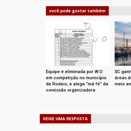
você pode gostar também
Equipe é eliminada por W.O
SC ganh
em competição no município
áreas d
de Rodeio, e alega ”má fé” da
meio am
comissão organizadora
DEIXE UMA RESPOSTA