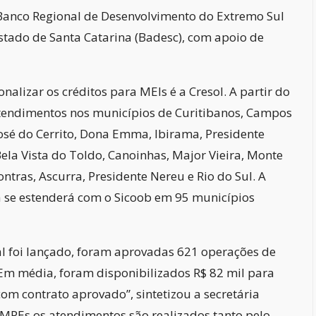
Banco Regional de Desenvolvimento do Extremo Sul
stado de Santa Catarina (Badesc), com apoio de
nalizar os créditos para MEIs é a Cresol. A partir do
atendimentos nos municípios de Curitibanos, Campos
 José do Cerrito, Dona Emma, Ibirama, Presidente
 Bela Vista do Toldo, Canoinhas, Major Vieira, Monte
ontras, Ascurra, Presidente Nereu e Rio do Sul. A
a se estenderá com o Sicoob em 95 municípios
l foi lançado, foram aprovadas 621 operações de
 “Em média, foram disponibilizados R$ 82 mil para
m contrato aprovado”, sintetizou a secretária
 MPEs os atendimentos são realizados tanto pelo