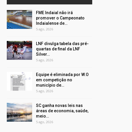
FME Indaial não irá
promover o Campeonato
Indaialense de…
5 ago, 2026
LNF divulga tabela das pré-
quartas de final da LNF
Silver…
5 ago, 2026
Equipe é eliminada por W.O
em competição no
município de…
5 ago, 2026
SC ganha novas leis nas
áreas de economia, saúde,
meio…
5 ago, 2026