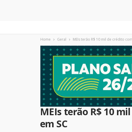
Home
Geral
MEIs terão R$ 10 mil de crédito co
MEIs terão R$ 10 mil
em SC