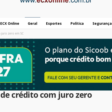
ECX Online
Geral
Esportes
Política
Segurança
m juro zero em SC
 de crédito com juro zero