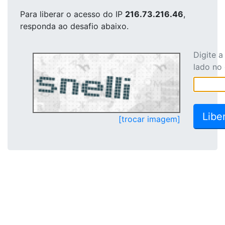
Para liberar o acesso
do IP
216.73.216.46
,
responda ao desafio abaixo.
Digite 
lado no
[trocar imagem]