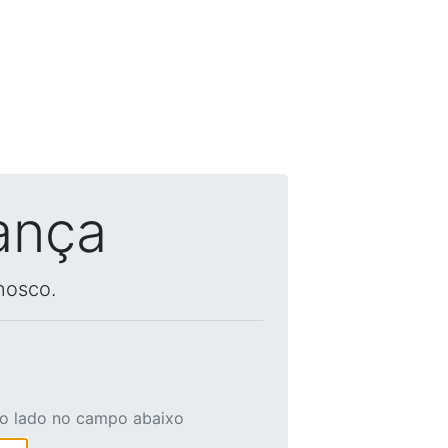
ança
nosco.
ao lado no campo abaixo