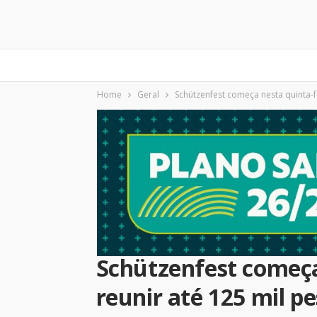
Home
Geral
Schützenfest começa nesta quinta-f
Schützenfest começa
reunir até 125 mil p