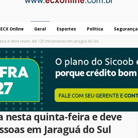
ECX Online
Geral
Esportes
Política
Segurança
eira e deve reunir até 125 mil pessoas em Jaraguá do Sul
 nesta quinta-feira e deve
essoas em Jaraguá do Sul