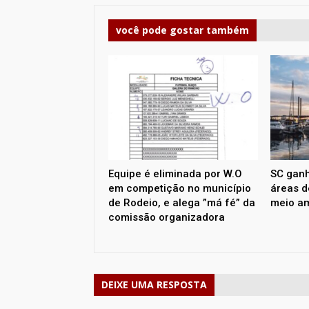
você pode gostar também
Equipe é eliminada por W.O
SC ganh
em competição no município
áreas d
de Rodeio, e alega ”má fé” da
meio am
comissão organizadora
DEIXE UMA RESPOSTA