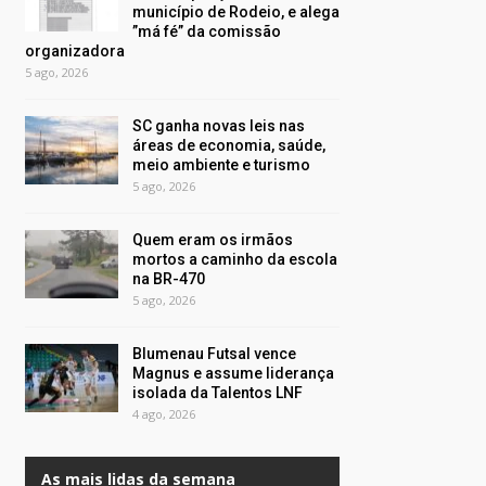
município de Rodeio, e alega
”má fé” da comissão
organizadora
5 ago, 2026
SC ganha novas leis nas
áreas de economia, saúde,
meio ambiente e turismo
5 ago, 2026
Quem eram os irmãos
mortos a caminho da escola
na BR-470
5 ago, 2026
Blumenau Futsal vence
Magnus e assume liderança
isolada da Talentos LNF
4 ago, 2026
As mais lidas da semana