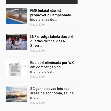
FME Indaial não irá
promover o Campeonato
Indaialense de…
5 ago, 2026
LNF divulga tabela das pré-
quartas de final da LNF
Silver…
5 ago, 2026
Equipe é eliminada por W.O
em competição no
município de…
5 ago, 2026
SC ganha novas leis nas
áreas de economia, saúde,
meio…
5 ago, 2026