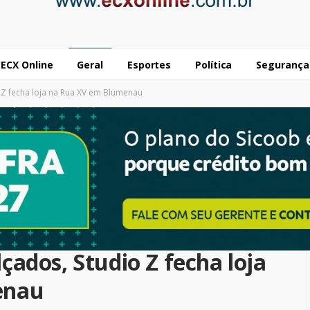
ECX Online
Geral
Esportes
Política
Segurança
Z fecha loja na Rua XV em Blumenau
ados, Studio Z fecha loja
enau