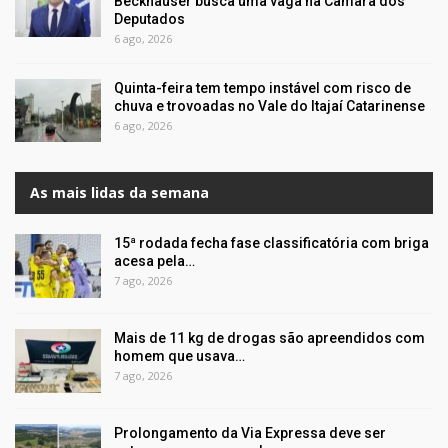
Beckhauser busca uma vaga na Câmara dos
Deputados
6 ago, 2026
Quinta-feira tem tempo instável com risco de
chuva e trovoadas no Vale do Itajaí Catarinense
6 ago, 2026
As mais lidas da semana
15ª rodada fecha fase classificatória com briga
acesa pela…
7 ago, 2026
Mais de 11 kg de drogas são apreendidos com
homem que usava…
7 ago, 2026
Prolongamento da Via Expressa deve ser